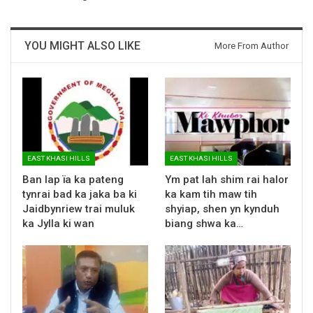
YOU MIGHT ALSO LIKE
More From Author
EAST KHASI HILLS
EAST KHASI HILLS
Ban lap ïa ka pateng
Ym pat lah shim rai halor
tynrai bad ka jaka ba ki
ka kam tih maw tih
Jaidbynriew trai muluk
shyiap, shen yn kynduh
ka Jylla ki wan
biang shwa ka…