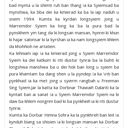
bad mynta u la shimti ruh ban thang ïa ka Syiemsad ba
mynshwa, ka bba dei ka kmierad ka ba la iap naduh u
snem 1994. Kumta ka kyrdan longsyiem jong u
Marremdor Syiem ka long ka ba la pura bad la
pynskhem ym tang da ki longsan mansan, hynrei ki khun
ki hajar salonsar ki la kyrshan ia ka nam longsyiem khlem
da khohñioh ne artatien.
Ka lehniam iap ïa ka kmierad jong u Syiem Marremdor
Syiem ka dei katkum ki riti dustur tynrai ba la buhti ki
longshwa manshwa ba u dei hok ban long u syiem ba
pura khamtam ba dang shen u la pyndep ïa ka \riti ban
pynkhuid ia ka met jong u syierm rangbah u Freeman
Sing Syiem.Jar la katta ka Dorbnar Thawaiñ Dalariti ka la
kyntait ban ai sanat ïa u Syiem Marremdor Syiem na ki
daw ba khlem nongrim bad ki ba pynkheiñ ia ki riti dustur
tynrai.
Kumta ka Dorbar Himna Sohra ka la pynkhreh ban leit ïa
kynduh biang sa shisien ïa ki longsan mansan ka Dorbar