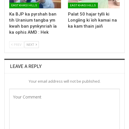
EAST KHASI HILLS
EAST KHASI HILLS
Ka BJP ka pyrshah ban
Palat 50 hajar tylli ki
tih Uranium tangba ym
Longïing ki ïoh kamai na
kwah ban pynkynriah ïa
ka kam thain jaiñ
ka ophis AMD : Hek
PREV
NEXT
LEAVE A REPLY
Your email address will not be published.