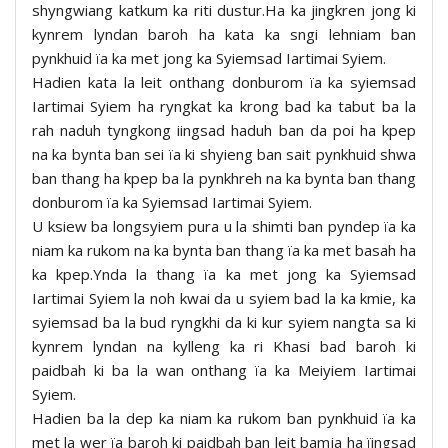
shyngwiang katkum ka riti dustur.Ha ka jingkren jong ki
kynrem lyndan baroh ha kata ka sngi lehniam ban
pynkhuid ïa ka met jong ka Syiemsad Iartimai Syiem.
Hadien kata la leit onthang donburom ïa ka syiemsad
Iartimai Syiem ha ryngkat ka krong bad ka tabut ba la
rah naduh tyngkong iingsad haduh ban da poi ha kpep
na ka bynta ban sei ïa ki shyieng ban sait pynkhuid shwa
ban thang ha kpep ba la pynkhreh na ka bynta ban thang
donburom ïa ka Syiemsad Iartimai Syiem.
U ksiew ba longsyiem pura u la shimti ban pyndep ïa ka
niam ka rukom na ka bynta ban thang ïa ka met basah ha
ka kpep.Ynda la thang ïa ka met jong ka Syiemsad
Iartimai Syiem la noh kwai da u syiem bad la ka kmie, ka
syiemsad ba la bud ryngkhi da ki kur syiem nangta sa ki
kynrem lyndan na kylleng ka ri Khasi bad baroh ki
paidbah ki ba la wan onthang ïa ka Meiyiem Iartimai
Syiem.
Hadien ba la dep ka niam ka rukom ban pynkhuid ïa ka
met la wer ïa baroh ki paidbah ban leit bamja ha ïingsad