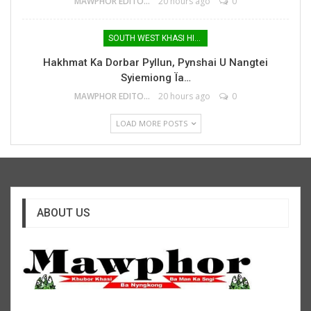
MAWPHOR EDITOR
20 hours ago
0
SOUTH WEST KHASI HILLS
Hakhmat Ka Dorbar Pyllun, Pynshai U Nangtei
Syiemiong Ïa…
MAWPHOR EDITOR
20 hours ago
0
LOAD MORE POSTS
ABOUT US