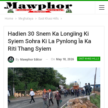
Home
Meghalaya
East Khasi Hills
Hadien 30 Snem Ka Longïing Ki
Syiem Sohra Ki La Pynlong Ïa Ka
Riti Thang Syiem
On
May 18, 2026
By
Mawphor Editor
EAST KHASI HILLS