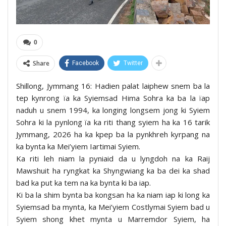
0
Share
Facebook
Twitter
Shillong, Jymmang 16: Hadien palat laiphew snem ba la
tep kynrong ïa ka Syiemsad Hima Sohra ka ba la ïap
naduh u snem 1994, ka longing longsem jong ki Syiem
Sohra ki la pynlong ïa ka riti thang syiem ha ka 16 tarik
Jymmang, 2026 ha ka kpep ba la pynkhreh kyrpang na
ka bynta ka Mei’yiem Iartimai Syiem.
Ka riti leh niam la pyniaid da u lyngdoh na ka Raij
Mawshuit ha ryngkat ka Shyngwiang ka ba dei ka shad
bad ka put ka tem na ka bynta ki ba iap.
Ki ba la shim bynta ba kongsan ha ka niam iap ki long ka
Syiemsad ba mynta, ka Mei’yiem Costlymai Syiem bad u
Syiem shong khet mynta u Marremdor Syiem, ha