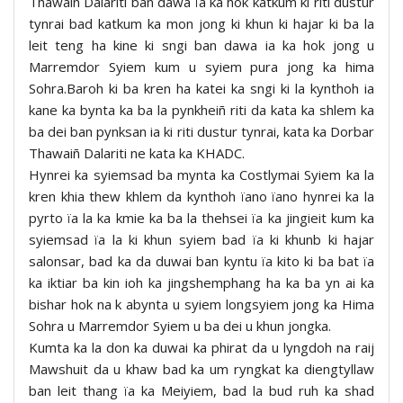
Thawaiñ Dalariti ban dawa ïa ka hok katkum ki riti dustur
tynrai bad katkum ka mon jong ki khun ki hajar ki ba la
leit teng ha kine ki sngi ban dawa ia ka hok jong u
Marremdor Syiem kum u syiem pura jong ka hima
Sohra.Baroh ki ba kren ha katei ka sngi ki la kynthoh ia
kane ka bynta ka ba la pynkheiñ riti da kata ka shlem ka
ba dei ban pynksan ia ki riti dustur tynrai, kata ka Dorbar
Thawaiñ Dalariti ne kata ka KHADC.
Hynrei ka syiemsad ba mynta ka Costlymai Syiem ka la
kren khia thew khlem da kynthoh ïano ïano hynrei ka la
pyrto ïa la ka kmie ka ba la thehsei ïa ka jingieit kum ka
syiemsad ïa la ki khun syiem bad ïa ki khunb ki hajar
salonsar, bad ka da duwai ban kyntu ïa kito ki ba bat ïa
ka iktiar ba kin ioh ka jingshemphang ha ka ba yn ai ka
bishar hok na k abynta u syiem longsyiem jong ka Hima
Sohra u Marremdor Syiem u ba dei u khun jongka.
Kumta ka la don ka duwai ka phirat da u lyngdoh na raij
Mawshuit da u khaw bad ka um ryngkat ka diengtyllaw
ban leit thang ïa ka Meiyiem, bad la bud ruh ka shad