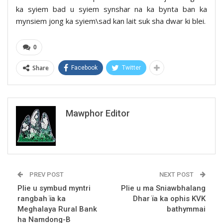
ka syiem bad u syiem synshar na ka bynta ban ka
mynsiem jong ka syiem\sad kan lait suk sha dwar ki blei.
0
Share
Facebook
Twitter
Mawphor Editor
PREV POST
NEXT POST
Plie u symbud myntri
Plie u ma Sniawbhalang
rangbah ïa ka
Dhar ïa ka ophis KVK
Meghalaya Rural Bank
bathymmai
ha Namdong-B