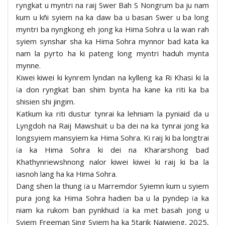
ryngkat u myntri na raij Swer Bah S Nongrum ba ju nam
kum u kñi syiem na ka daw ba u basan Swer u ba long
myntri ba nyngkong eh jong ka Hima Sohra u la wan rah
syiem synshar sha ka Hima Sohra mynnor bad kata ka
nam la pyrto ha ki pateng long myntri haduh mynta
mynne.
Kiwei kiwei ki kynrem lyndan na kylleng ka Ri Khasi ki la
ïa don ryngkat ban shim bynta ha kane ka riti ka ba
shisien shi jingim.
Katkum ka riti dustur tynrai ka lehniam la pyniaid da u
Lyngdoh na Raij Mawshuit u ba dei na ka tynrai jong ka
longsyiem mansyiem ka Hima Sohra. Ki raij ki ba longtrai
ïa ka Hima Sohra ki dei na Khararshong bad
Khathynriewshnong nalor kiwei kiwei ki raij ki ba la
iasnoh lang ha ka Hima Sohra.
Dang shen la thung ïa u Marremdor Syiemn kum u syiem
pura jong ka Hima Sohra hadien ba u la pyndep ïa ka
niam ka rukom ban pynkhuid ïa ka met basah jong u
Syiem Freeman Sing Syiem ha ka 5tarik Naiwieng, 2025,