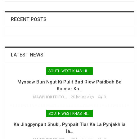
RECENT POSTS
LATEST NEWS
SOUTH WEST KHASI HILLS
Mynsaw Bun Ngut Ki Pulit Bad Riew Paidbah Ba
Kulmar Ka…
MAWPHOR EDITOR
20 hours ago
0
SOUTH WEST KHASI HILLS
Ka Jingpynpait Shuki, Pynpait Tiar Ka La Pynjakhlia
Ïa…