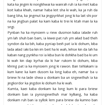
kata ka jingim ki nongkhwai ka wanrah ruh ïa ka met kaba
koit kaba khiah, namar haba leit sha ki wah, ka ja ruh da
bang bha, ka jingmut ka jingpyrkhat jong ki ka lait shi por
na ka jingbun palat ka kam kaba ki trei ki ktah man la ka
sngi.
Pynban ha ka mynsiem u riew dusmon kaba ïalade ruh
ym lah shuh ban bam, ïa kiwei pat ruh ym ailad bad theh
syndon da ka bih, kaba pynïap beiñ pat ïa ki dohum, kiba
lada ailad ïaki ba kin im beit ha ki wah, lehse kin da lah ha
kaban nang pynkha roi ïa kiba bun ki dohkha bad ba ki um
ki wah kin dap kyrhai da ki har rukom ki dohum, kiba
khring pat ïa ka mynsiem jong ki rawon. Ban tehlakam ïa
kum kane ka kam dusom ka long kaba eh, namar ba u
briew hi na lade shwa u donkam ba un sngewthuh ïa ka
jingkordor ka jingdon ki dohum ha ki wah.
Kumta, kaei kaba donkam ka long kum ki para briew
donkam ban ïa pynsngewthuh mar kylliang, ha kaba
donkam ruh ban ïa syllok lem para briew da kumno ban