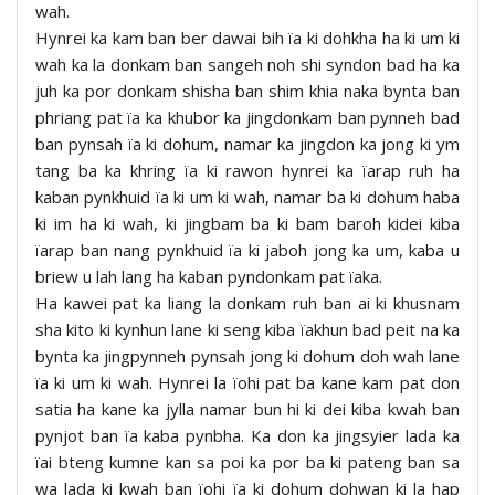
wah.
Hynrei ka kam ban ber dawai bih ïa ki dohkha ha ki um ki
wah ka la donkam ban sangeh noh shi syndon bad ha ka
juh ka por donkam shisha ban shim khia naka bynta ban
phriang pat ïa ka khubor ka jingdonkam ban pynneh bad
ban pynsah ïa ki dohum, namar ka jingdon ka jong ki ym
tang ba ka khring ïa ki rawon hynrei ka ïarap ruh ha
kaban pynkhuid ïa ki um ki wah, namar ba ki dohum haba
ki im ha ki wah, ki jingbam ba ki bam baroh kidei kiba
ïarap ban nang pynkhuid ïa ki jaboh jong ka um, kaba u
briew u lah lang ha kaban pyndonkam pat ïaka.
Ha kawei pat ka liang la donkam ruh ban ai ki khusnam
sha kito ki kynhun lane ki seng kiba ïakhun bad peit na ka
bynta ka jingpynneh pynsah jong ki dohum doh wah lane
ïa ki um ki wah. Hynrei la ïohi pat ba kane kam pat don
satia ha kane ka jylla namar bun hi ki dei kiba kwah ban
pynjot ban ïa kaba pynbha. Ka don ka jingsyier lada ka
ïai bteng kumne kan sa poi ka por ba ki pateng ban sa
wa lada ki kwah ban ïohi ïa ki dohum dohwan ki la hap