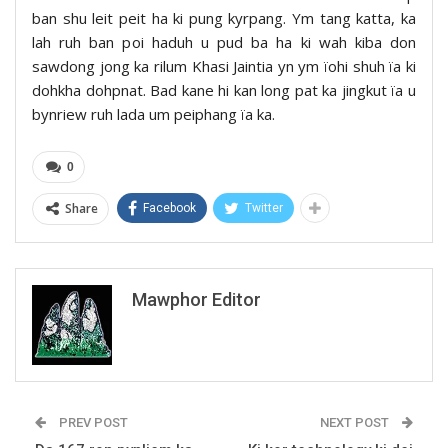
ban shu leit peit ha ki pung kyrpang. Ym tang katta, ka
lah ruh ban poi haduh u pud ba ha ki wah kiba don
sawdong jong ka rilum Khasi Jaintia yn ym ïohi shuh ïa ki
dohkha dohpnat. Bad kane hi kan long pat ka jingkut ïa u
bynriew ruh lada um peiphang ïa ka.
0
Share
Facebook
Twitter
Mawphor Editor
PREV POST
NEXT POST