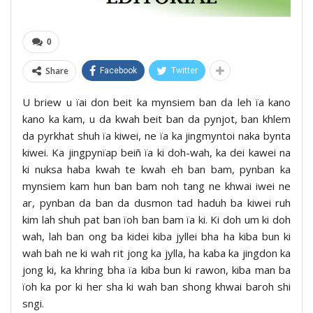
0
Share
Facebook
Twitter
U briew u ïai don beit ka mynsiem ban da leh ïa kano
kano ka kam, u da kwah beit ban da pynjot, ban khlem
da pyrkhat shuh ïa kiwei, ne ïa ka jingmyntoi naka bynta
kiwei. Ka jingpynïap beiñ ïa ki doh-wah, ka dei kawei na
ki nuksa haba kwah te kwah eh ban bam, pynban ka
mynsiem kam hun ban bam noh tang ne khwai iwei ne
ar, pynban da ban da dusmon tad haduh ba kiwei ruh
kim lah shuh pat ban ïoh ban bam ïa ki. Ki doh um ki doh
wah, lah ban ong ba kidei kiba jyllei bha ha kiba bun ki
wah bah ne ki wah rit jong ka jylla, ha kaba ka jingdon ka
jong ki, ka khring bha ïa kiba bun ki rawon, kiba man ba
ïoh ka por ki her sha ki wah ban shong khwai baroh shi
sngi.