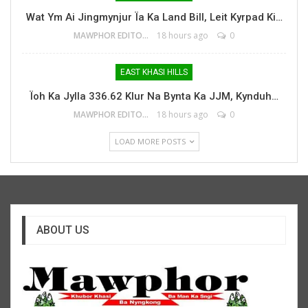
Wat Ym Ai Jingmynjur Ïa Ka Land Bill, Leit Kyrpad Ki…
MAWPHOR EDITOR
18 hours ago
0
EAST KHASI HILLS
Ïoh Ka Jylla 336.62 Klur Na Bynta Ka JJM, Kynduh…
MAWPHOR EDITOR
18 hours ago
0
LOAD MORE POSTS
ABOUT US