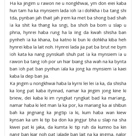
Ha ka jingim u rawon ne u nongkhwai, ym don eiei kaba
hun tam ha ka mynsiem lada ïoh ïa i dohkha i ba tang shi
tda, pynban jah thait jah jrem ka met ba shong bad shah
ïa ka shit ka thang ka sngi, ba shoh ba bom u slap u
phria, hynrei haba rung ha la ïing da kwah shisha ban
pynheh ïa ka khana, ba katno ki bun ki dohkha kiba heh
hynrei kiba la lait noh. Hynrei lada jia pat ba brut ne bym
ïoh kata ka nang pynskuiñ shuh pat ïa ka mynsiem ïa u
rawon ba tang ïoh por un hiar biang sha wah na ka bynta
ban ïoh pat ban pynhun ïala ka jong ka mynsiem ïa kaei
kaba la dep ban jia.
Ka jingim u nongkhwai haba la kyrni lei lei ïa ka, da shisha
ka long pat kaba itynnad, namar ka jingim jong kine ki
briew, dei kaba ki im ryngkat ryngkat bad ka marïang,
namar haba ki leit man la ka por, ka mariang ka ai shibun
bah ka jingnang ka jingtip ïa ki, kum haba wan kiew
kynsan ka um ki tip ba don ka jingjur bha u slap na sha
kiwei pat ki jaka, da kumta ki tip ruh da kumno ba kin
nang ban kiar noh pat ïalade ban lait na ka jingma, nalor