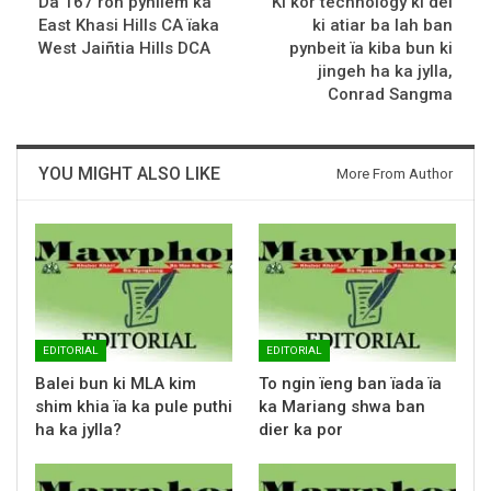
Da 167 ron pynliem ka
Ki kor technology ki dei
East Khasi Hills CA ïaka
ki atiar ba lah ban
West Jaiñtia Hills DCA
pynbeit ïa kiba bun ki
jingeh ha ka jylla,
Conrad Sangma
YOU MIGHT ALSO LIKE
More From Author
EDITORIAL
EDITORIAL
Balei bun ki MLA kim
To ngin ïeng ban ïada ïa
shim khia ïa ka pule puthi
ka Mariang shwa ban
ha ka jylla?
dier ka por