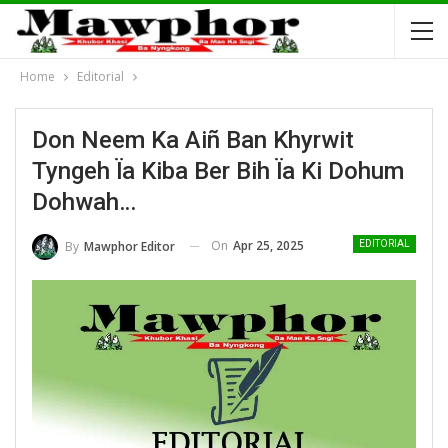
Home
Editorial
Don Neem Ka Aiñ Ban Khyrwit
Tyngeh Ïa Kiba Ber Bih Ïa Ki Dohum
Dohwah…
On
Apr 25, 2025
By
Mawphor Editor
EDITORIAL