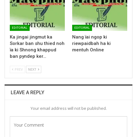
EDITORIAL
EDITORIAL
Ka jingai jingmut ka
Nang ïai ngop ki
Sorkar ban shu thied noh
riewpaidbah ha ki
ïa ki Shnong khappud
mentuh Online
ban pyndep ker…
PREV
NEXT
LEAVE A REPLY
Your email address will not be published.