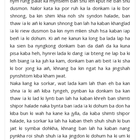
nym rung palat ka mynsiem ban shu leh kput ne ban shu
dusmon. Nalor kata ka por ruh ka la donkam ïa ki bor
shnong, ba kin shim khia noh shi syndon halade, ban
thaw ïa ki aiñ ki kanun shnong ban lah ha kaban khanglad
ïa ki riew dusmon ba kin nym mlien shuh hsa kaban ïap
beiñ ïa ki dohum. Ki aiñ ne kanun ka long ba lada lap ha
ka sien ba nyngkong donkam ban da daiñ da ka kuna
pisa kaba heh, hynrei lada ki dang ïai bteng ne lap ba ki
leh biang ïa ka juh ka kam, donkam ban aiti beit ïa ki sha
ki bor jong ka aiñ, khnang ba kin ngat ha ka jingshah
pynshitom kiba kham jwat.
Naka liang ka sorkar, wat lada kam lah than eh ba kan
shna ïa ki aiñ kiba tyngeh, pynban ka donkam ba kan
thaw ïa ki lad ki lynti ban lah ha kaban khreh ban shimti
shipor halade naka bynta ban ïada ïa ki dohum ba don ha
kiba bun ki wah ha kane ka jylla, da kaba shimti shipor
halade, ka sorkar ka lah ha kaban theh shuh shuh ki bun
jait ki symbai dohkha, khnang ban lah ha kaban nang
pynkha roi shuh shuh ïa ka jingdon ki dohum ha ki um ki