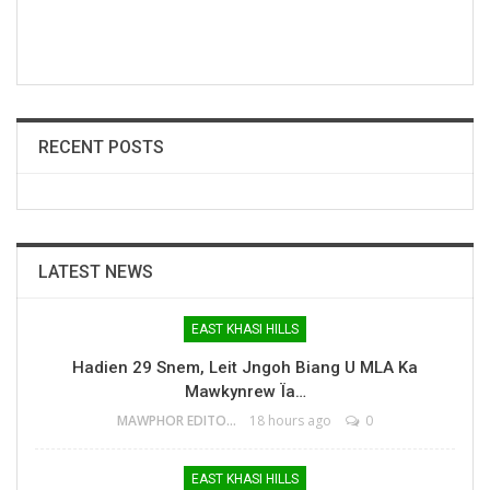
RECENT POSTS
LATEST NEWS
EAST KHASI HILLS
Hadien 29 Snem, Leit Jngoh Biang U MLA Ka
Mawkynrew Ïa…
MAWPHOR EDITOR
18 hours ago
0
EAST KHASI HILLS