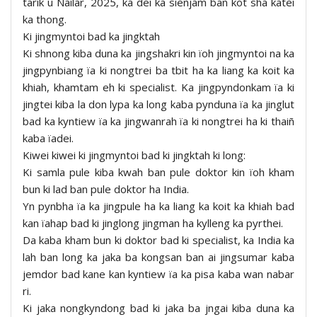
tarik u Nailar, 2025, ka dei ka sienjam ban kot sha katei
ka thong.
Ki jingmyntoi bad ka jingktah
Ki shnong kiba duna ka jingshakri kin ïoh jingmyntoi na ka
jingpynbiang ïa ki nongtrei ba tbit ha ka liang ka koit ka
khiah, khamtam eh ki specialist. Ka jingpyndonkam ïa ki
jingtei kiba la don lypa ka long kaba pynduna ïa ka jinglut
bad ka kyntiew ïa ka jingwanrah ïa ki nongtrei ha ki thaiñ
kaba ïadei.
Kiwei kiwei ki jingmyntoi bad ki jingktah ki long:
Ki samla pule kiba kwah ban pule doktor kin ïoh kham
bun ki lad ban pule doktor ha India.
Yn pynbha ïa ka jingpule ha ka liang ka koit ka khiah bad
kan ïahap bad ki jinglong jingman ha kylleng ka pyrthei.
Da kaba kham bun ki doktor bad ki specialist, ka India ka
lah ban long ka jaka ba kongsan ban ai jingsumar kaba
jemdor bad kane kan kyntiew ïa ka pisa kaba wan nabar
ri.
Ki jaka nongkyndong bad ki jaka ba jngai kiba duna ka