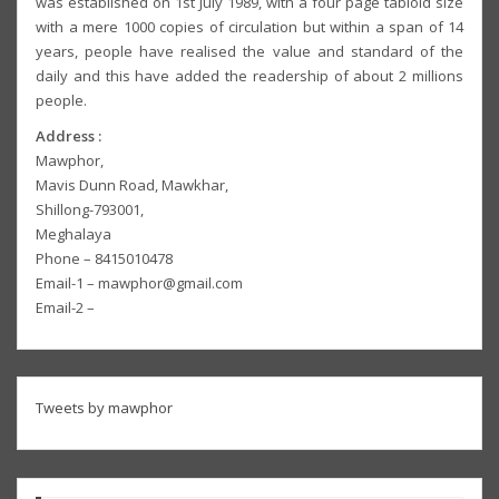
was established on 1st July 1989, with a four page tabloid size
with a mere 1000 copies of circulation but within a span of 14
years, people have realised the value and standard of the
daily and this have added the readership of about 2 millions
people.
Address :
Mawphor,
Mavis Dunn Road, Mawkhar,
Shillong-793001,
Meghalaya
Phone – 8415010478
Email-1 – mawphor@gmail.com
Email-2 –
Tweets by mawphor