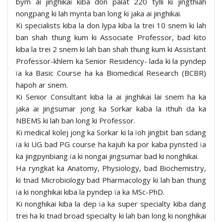
bym ai jinghikai kiba don palat 220 tylli ki jingthiah
nongpang ki lah mynta ban long ki jaka ai jinghikai.
Ki specialists kiba la don lypa kiba la trei 10 snem ki lah
ban shah thung kum ki Associate Professor, bad kito
kiba la trei 2 snem ki lah ban shah thung kum ki Assistant
Professor-khlem ka Senior Residency- lada ki la pyndep
ïa ka Basic Course ha ka Biomedical Research (BCBR)
hapoh ar snem.
Ki Senior Consultant kiba la ai jinghikai lai snem ha ka
jaka ai jingsumar jong ka Sorkar kaba la ithuh da ka
NBEMS ki lah ban long ki Professor.
Ki medical kolej jong ka Sorkar ki la ïoh jingbit ban sdang
ïa ki UG bad PG course ha kajuh ka por kaba pynsted ïa
ka jingpynbiang ïa ki nongai jingsumar bad ki nonghikai.
Ha ryngkat ka Anatomy, Physiology, bad Biochemistry,
ki tnad Microbiology bad Pharmacology ki lah ban thung
ïa ki nonghikai kiba la pyndep ïa ka MSc-PhD.
Ki nonghikai kiba la dep ïa ka super specialty kiba dang
trei ha ki tnad broad specialty ki lah ban long ki nonghikai