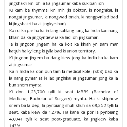
jingshakri kin ïoh ïa ka jingsumar kaba suk ban ïoh.
Ki kam ba thymmai kin mih (ki doktor, ki nonghikai, ki
nongai jingsumar, ki nongwad bniah, ki nongpynïaid bad
ki jingshakri ba ai jingkyrshan).
Ka roi ka par ha ka imlang sahlang jong ka India kan nang
khlaiñ da ka jingkyntiew ïa ka lad ïoh jingsumar.
Ïa ki jingdon jingem ha ka koit ka khiah yn sam mar
katjuh ha kylleng ki jylla bad ki union territory.
Ki jingdon jingem ba dang kiew jong ka India ha ka kam
ai jingsumar
Ka ri India ka don bun tam ki medical kolej (808) bad ka
la nang pynïar ïa ki lad jinghikai ai jingsumar jong ka la
bun snem mynta.
Ki don 1,23,700 tylli ki seat MBBS (Bachelor of
Medicine, Bachelor of Surgery) mynta. Ha ki shiphew
snem ba la dep, la pynbiang shuh shuh sa 69,352 tylli ki
seat, kaba kiew da 127%. Ha kane ka por la pynbiang
43,041 tylli ki seat post-graduate, ka jingkiew kaba
143%.