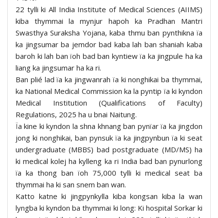
22 tylli ki All India Institute of Medical Sciences (AIIMS)
kiba thymmai la mynjur hapoh ka Pradhan Mantri
Swasthya Suraksha Yojana, kaba thmu ban pynthikna ïa
ka jingsumar ba jemdor bad kaba lah ban shaniah kaba
baroh ki lah ban ïoh bad ban kyntiew ïa ka jingpule ha ka
liang ka jingsumar ha ka ri.
Ban plié lad ïa ka jingwanrah ïa ki nonghikai ba thymmai,
ka National Medical Commission ka la pyntip ïa ki kyndon
Medical Institution (Qualifications of Faculty)
Regulations, 2025 ha u bnai Naitung.
Ïa kine ki kyndon la shna khnang ban pynïar ïa ka jingdon
jong ki nonghikai, ban pynsuk ïa ka jingpynbun ïa ki seat
undergraduate (MBBS) bad postgraduate (MD/MS) ha
ki medical kolej ha kylleng ka ri India bad ban pynurlong
ïa ka thong ban ïoh 75,000 tylli ki medical seat ba
thymmai ha ki san snem ban wan.
Katto katne ki jingpynkylla kiba kongsan kiba la wan
lyngba ki kyndon ba thymmai ki long: Ki hospital Sorkar ki