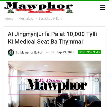
Home
Meghalaya
East Khasi Hills
Ai Jingmynjur Ïa Palat 10,000 Tylli
Ki Medical Seat Ba Thymmai
On
Sep 29, 2025
By
Mawphor Editor
EAST KHASI HILLS