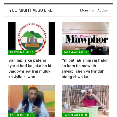
YOU MIGHT ALSO LIKE
More From Author
EAST KHASI HILLS
EAST KHASI HILLS
Ban lap ïa ka pateng
Ym pat lah shim rai halor
tynrai bad ka jaka ba ki
ka kam tih maw tih
Jaidbynriew trai muluk
shyiap, shen yn kynduh
ka Jylla ki wan
biang shwa ka…
EAST KHASI HILLS
EAST KHASI HILLS