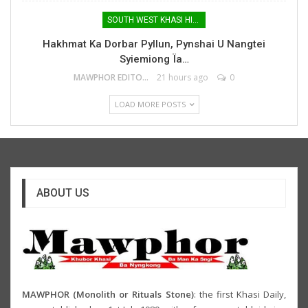
SOUTH WEST KHASI HILLS
Hakhmat Ka Dorbar Pyllun, Pynshai U Nangtei
Syiemiong Ïa…
MAWPHOR EDITOR
21 hours ago
0
LOAD MORE POSTS
ABOUT US
MAWPHOR (Monolith or Rituals Stone)
: the first Khasi Daily,