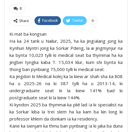
0
Share
Facebook
Twitter
Ki mat ba kongsan
Ha ka 24 tarik u Nailur, 2025, ha ka jingïalang jong ka
Kynhun Myntri jong ka Sorkar Pdeng, la ai jingmynjur na
ka bynta 10,023 tylli ki medical seat ba thymmai ha ka
jingbei tyngka kaba T. 15,034 klur, kum shi bynta ka
thong ban pynbiang 75,000 tylli ki medical seat.
Ka jingdon ki Medical kolej ka la kiew ar shah sha ka 808
ha u 2025-26 na ki 387 tylli ha u 2013-14, ki
undergraduate seat ki la kiew 141% bad ki
postgraduate seat ki la kiew 144%.
Ki kyndon 2025 ba thymmai ka plié lad ïa ki specialist na
ka Sorkar kiba la trei slem ha ka kam ba kin long ki
professor khlem da donkam ïa ka residency.
Kane ka sienjam ka thmu ban pynbiang ïa ki jaka ba duna