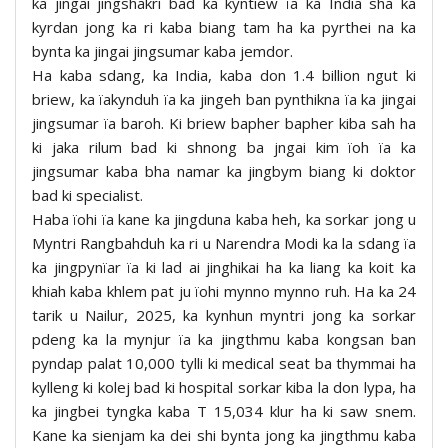
ka jingai jingshakri bad ka kyntiew ïa ka India sha ka
kyrdan jong ka ri kaba biang tam ha ka pyrthei na ka
bynta ka jingai jingsumar kaba jemdor.
Ha kaba sdang, ka India, kaba don 1.4 billion ngut ki
briew, ka ïakynduh ïa ka jingeh ban pynthikna ïa ka jingai
jingsumar ïa baroh. Ki briew bapher bapher kiba sah ha
ki jaka rilum bad ki shnong ba jngai kim ïoh ïa ka
jingsumar kaba bha namar ka jingbym biang ki doktor
bad ki specialist.
Haba ïohi ïa kane ka jingduna kaba heh, ka sorkar jong u
Myntri Rangbahduh ka ri u Narendra Modi ka la sdang ïa
ka jingpynïar ïa ki lad ai jinghikai ha ka liang ka koit ka
khiah kaba khlem pat ju ïohi mynno mynno ruh. Ha ka 24
tarik u Nailur, 2025, ka kynhun myntri jong ka sorkar
pdeng ka la mynjur ïa ka jingthmu kaba kongsan ban
pyndap palat 10,000 tylli ki medical seat ba thymmai ha
kylleng ki kolej bad ki hospital sorkar kiba la don lypa, ha
ka jingbei tyngka kaba T 15,034 klur ha ki saw snem.
Kane ka sienjam ka dei shi bynta jong ka jingthmu kaba