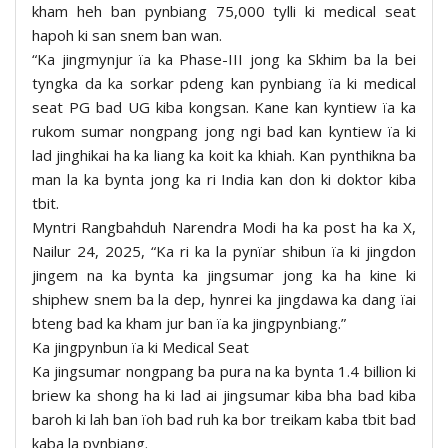
kham heh ban pynbiang 75,000 tylli ki medical seat
hapoh ki san snem ban wan.
“Ka jingmynjur ïa ka Phase-III jong ka Skhim ba la bei
tyngka da ka sorkar pdeng kan pynbiang ïa ki medical
seat PG bad UG kiba kongsan. Kane kan kyntiew ïa ka
rukom sumar nongpang jong ngi bad kan kyntiew ïa ki
lad jinghikai ha ka liang ka koit ka khiah. Kan pynthikna ba
man la ka bynta jong ka ri India kan don ki doktor kiba
tbit.
Myntri Rangbahduh Narendra Modi ha ka post ha ka X,
Nailur 24, 2025, “Ka ri ka la pynïar shibun ïa ki jingdon
jingem na ka bynta ka jingsumar jong ka ha kine ki
shiphew snem ba la dep, hynrei ka jingdawa ka dang ïai
bteng bad ka kham jur ban ïa ka jingpynbiang.”
Ka jingpynbun ïa ki Medical Seat
Ka jingsumar nongpang ba pura na ka bynta 1.4 billion ki
briew ka shong ha ki lad ai jingsumar kiba bha bad kiba
baroh ki lah ban ïoh bad ruh ka bor treikam kaba tbit bad
kaba la pynbiang.