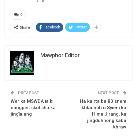
0
Share
Facebook
Twitter
Mawphor Editor
PREV POST
NEXT POST
Wer ka MSWDA ïa ki
Ha ka rta ba 80 snem
nongpeit skul sha ka
khladnoh u Syiem ka
jingïalang
Hima Jirang, ka
jingduhnong kaba
khraw