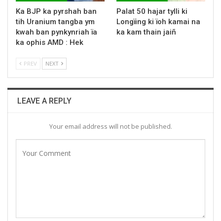
Ka BJP ka pyrshah ban
Palat 50 hajar tylli ki
tih Uranium tangba ym
Longïing ki ïoh kamai na
kwah ban pynkynriah ïa
ka kam thain jaiñ
ka ophis AMD : Hek
PREV
NEXT
LEAVE A REPLY
Your email address will not be published.