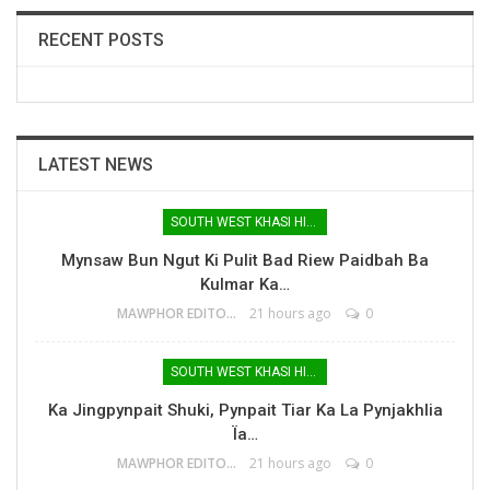
RECENT POSTS
LATEST NEWS
SOUTH WEST KHASI HILLS
Mynsaw Bun Ngut Ki Pulit Bad Riew Paidbah Ba
Kulmar Ka…
MAWPHOR EDITOR
21 hours ago
0
SOUTH WEST KHASI HILLS
Ka Jingpynpait Shuki, Pynpait Tiar Ka La Pynjakhlia
Ïa…
MAWPHOR EDITOR
21 hours ago
0