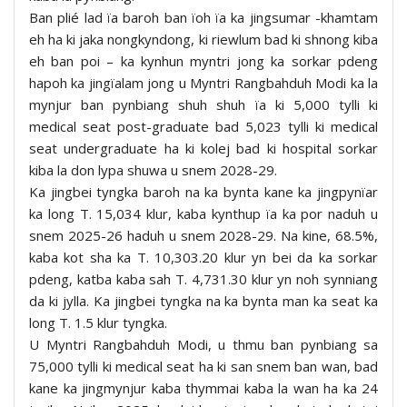
Ban plié lad ïa baroh ban ïoh ïa ka jingsumar -khamtam
eh ha ki jaka nongkyndong, ki riewlum bad ki shnong kiba
eh ban poi – ka kynhun myntri jong ka sorkar pdeng
hapoh ka jingïalam jong u Myntri Rangbahduh Modi ka la
mynjur ban pynbiang shuh shuh ïa ki 5,000 tylli ki
medical seat post-graduate bad 5,023 tylli ki medical
seat undergraduate ha ki kolej bad ki hospital sorkar
kiba la don lypa shuwa u snem 2028-29.
Ka jingbei tyngka baroh na ka bynta kane ka jingpynïar
ka long T. 15,034 klur, kaba kynthup ïa ka por naduh u
snem 2025-26 haduh u snem 2028-29. Na kine, 68.5%,
kaba kot sha ka T. 10,303.20 klur yn bei da ka sorkar
pdeng, katba kaba sah T. 4,731.30 klur yn noh synniang
da ki jylla. Ka jingbei tyngka na ka bynta man ka seat ka
long T. 1.5 klur tyngka.
U Myntri Rangbahduh Modi, u thmu ban pynbiang sa
75,000 tylli ki medical seat ha ki san snem ban wan, bad
kane ka jingmynjur kaba thymmai kaba la wan ha ka 24