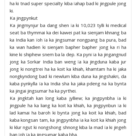
ha ki tnad super specialty kiba ïahap bad ki jingpule jong
ki.
Ka jingpynkut
Ka jingmynjur ba dang shen ïa ki 10,023 tylli ki medical
seat ba thymmai ka dei kawei pat ka sienjam khnang ba
ka India kan ïoh ïa ka jingsumar nongpang ba pura, bad
ka wan hadien ki sienjam bapher bapher jong ka ri ha
kine ki shiphew snem ba la dep. Ka pyni ïa ka jingangnud
jong ka Sorkar India ban weng ïa ka jingduna kaba jur
jong ki nongtrei ha ka koit ka khiah, khamtam ha ki jaka
nongkyndong bad ki riewlum kiba duna ka jingshakri, da
kaba pynkylla ïa ka India sha ka jaka pdeng na ka bynta
ka jingai jingsumar ha ka pyrthei.
Ka jingktah kan long kaba jylliew; ka jingpynbha ïa ki
jingpule ha ka liang ka koit ka khiah, ka jingpynbun ïa ki
lad kamai ha baroh ki bynta jong ka koit ka khiah, bad
kaba kongsan tam, ka jingpynbha ïa ka koit ka khiah jong
ki klur ngut ki nongshong shnong kiba la mad ïa ki jingeh
ban ïoh ïa ka jingsumar kaba bha.