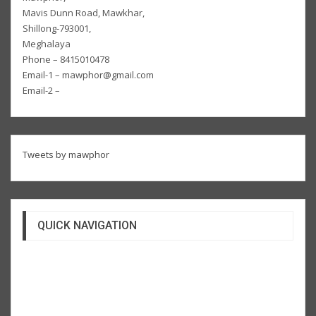
Mavis Dunn Road, Mawkhar,
Shillong-793001,
Meghalaya
Phone – 8415010478
Email-1 – mawphor@gmail.com
Email-2 –
Tweets by mawphor
QUICK NAVIGATION