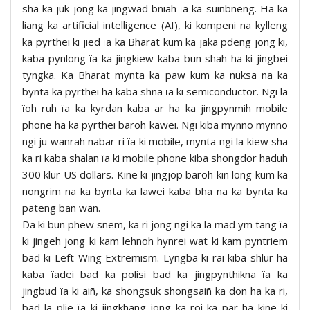
sha ka juk jong ka jingwad bniah ïa ka suiñbneng. Ha ka
liang ka artificial intelligence (AI), ki kompeni na kylleng
ka pyrthei ki jied ïa ka Bharat kum ka jaka pdeng jong ki,
kaba pynlong ïa ka jingkiew kaba bun shah ha ki jingbei
tyngka. Ka Bharat mynta ka paw kum ka nuksa na ka
bynta ka pyrthei ha kaba shna ïa ki semiconductor. Ngi la
ïoh ruh ïa ka kyrdan kaba ar ha ka jingpynmih mobile
phone ha ka pyrthei baroh kawei. Ngi kiba mynno mynno
ngi ju wanrah nabar ri ïa ki mobile, mynta ngi la kiew sha
ka ri kaba shalan ïa ki mobile phone kiba shongdor haduh
300 klur US dollars. Kine ki jingjop baroh kin long kum ka
nongrim na ka bynta ka lawei kaba bha na ka bynta ka
pateng ban wan.
Da ki bun phew snem, ka ri jong ngi ka la mad ym tang ïa
ki jingeh jong ki kam lehnoh hynrei wat ki kam pyntriem
bad ki Left-Wing Extremism. Lyngba ki rai kiba shlur ha
kaba ïadei bad ka polisi bad ka jingpynthikna ïa ka
jingbud ïa ki aiñ, ka shongsuk shongsaiñ ka don ha ka ri,
bad la plie ïa ki jingkhang jong ka roi ka par ha kine ki