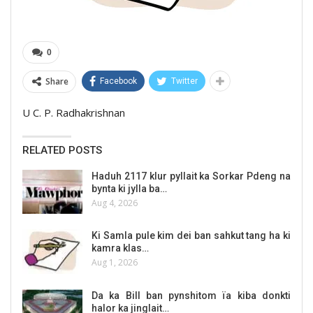
0
Share
Facebook
Twitter
U C. P. Radhakrishnan
RELATED POSTS
Haduh 2117 klur pyllait ka Sorkar Pdeng na
bynta ki jylla ba…
Aug 4, 2026
Ki Samla pule kim dei ban sahkut tang ha ki
kamra klas…
Aug 1, 2026
Da ka Bill ban pynshitom ïa kiba donkti
halor ka jinglait…