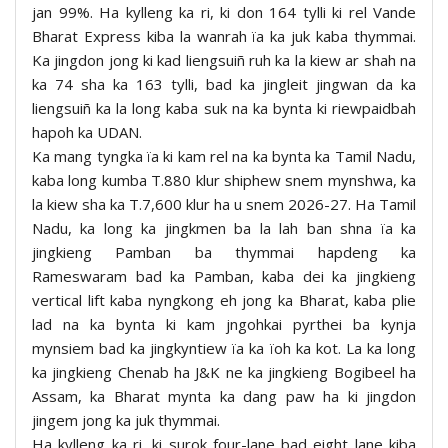
jan 99%. Ha kylleng ka ri, ki don 164 tylli ki rel Vande
Bharat Express kiba la wanrah ïa ka juk kaba thymmai.
Ka jingdon jong ki kad liengsuiñ ruh ka la kiew ar shah na
ka 74 sha ka 163 tylli, bad ka jingleit jingwan da ka
liengsuiñ ka la long kaba suk na ka bynta ki riewpaidbah
hapoh ka UDAN.
Ka mang tyngka ïa ki kam rel na ka bynta ka Tamil Nadu,
kaba long kumba T.880 klur shiphew snem mynshwa, ka
la kiew sha ka T.7,600 klur ha u snem 2026-27. Ha Tamil
Nadu, ka long ka jingkmen ba la lah ban shna ïa ka
jingkieng Pamban ba thymmai hapdeng ka
Rameswaram bad ka Pamban, kaba dei ka jingkieng
vertical lift kaba nyngkong eh jong ka Bharat, kaba plie
lad na ka bynta ki kam jngohkai pyrthei ba kynja
mynsiem bad ka jingkyntiew ïa ka ïoh ka kot. La ka long
ka jingkieng Chenab ha J&K ne ka jingkieng Bogibeel ha
Assam, ka Bharat mynta ka dang paw ha ki jingdon
jingem jong ka juk thymmai.
Ha kylleng ka ri, ki surok four-lane bad eight lane kiba