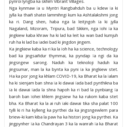
pynroi lyngba ka skhim Vibrant Villages.
Nga kynmaw ïa u Myntri Rangbahduh ba u kdew ïa ki
jylla ka thaiñ shatei lammihngi kum ka Ashtalakshmi jong
ka ri. Dang shen, haba nga la leitjngoh ïa ki jylla
Nagaland, Mizoram, Tripura, bad Sikkim, nga ïohi ïa ka
jingkiew kaba khraw ha ki lad ka leit ka wan bad kumjuh
ruh ha ki lad ba ïadei bad ki jingdon jingem.
Ka jingkiew kaba ka ri ka la ïoh ha ka science, technology
bad ka jingsaiñdur thymmai, ka pyndap ïa ngi da ka
jingsngew sarong. Naduh ka teknoloji haduh ka
jingsumar, man la ka bynta ka pyni ïa ka jingkiew stet.
Ha ka por jong ka khlam COVID-19, ka Bharat ka la ïalam
ha ki sienjam ban shna ïa ki dawai ïada bad pynthikna ba
ïa ki dawai ïada la shna hapoh ka ri bad la pynbiang ïa
baroh ban ïohei khlem jingsiew ha ka rukom kaba stet
bha. Ka Bharat ka la ai ruh ïaki dawai tika sha palat 100
tylli ki ri ha kylleng ka pyrthei da ka jingsngewlem para
briew-ki kam kiba la paw ha ka histori jong ka pyrthei. Ka
jingpynher ïa ka Chandrayan 3 ka la wanrah ïa ka Bharat