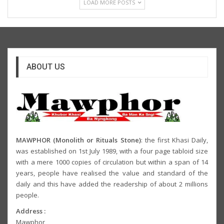
LOAD MORE POSTS
ABOUT US
MAWPHOR (Monolith or Rituals Stone)
: the first Khasi Daily,
was established on 1st July 1989, with a four page tabloid size
with a mere 1000 copies of circulation but within a span of 14
years, people have realised the value and standard of the
daily and this have added the readership of about 2 millions
people.
Address :
Mawphor,