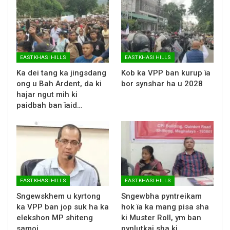
EAST KHASI HILLS
EAST KHASI HILLS
Ka dei tang ka jingsdang
Kob ka VPP ban kurup ïa
ong u Bah Ardent, da ki
bor synshar ha u 2028
hajar ngut mih ki
paidbah ban ïaid…
EAST KHASI HILLS
EAST KHASI HILLS
Sngewskhem u kyrtong
Sngewbha pyntreikam
ka VPP ban jop suk ha ka
hok ïa ka mang pisa sha
elekshon MP shiteng
ki Muster Roll, ym ban
samoi
pynlutkai sha ki…