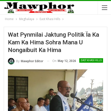
Home
Meghalaya
East Khasi Hills
Wat Pynmilai Jaktung Politik Ïa Ka
Kam Ka Hima Sohra Mana U
Nongaibuit Ka Hima
On
May 12, 2026
By
Mawphor Editor
EAST KHASI HILLS