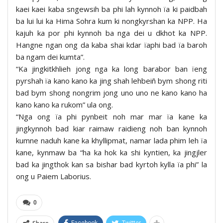
kaei kaei kaba sngewsih ba phi lah kynnoh ïa ki paidbah
ba lui lui ka Hima Sohra kum ki nongkyrshan ka NPP. Ha
kajuh ka por phi kynnoh ba nga dei u dkhot ka NPP.
Hangne ngan ong da kaba shai kdar ïaphi bad ïa baroh
ba ngam dei kumta”.
“Ka jingkitkhlieh jong nga ka long barabor ban ïeng
pyrshah ïa kano kano ka jing shah lehbeiñ bym shong riti
bad bym shong nongrim jong uno uno ne kano kano ha
kano kano ka rukom” ula ong.
“Nga ong ïa phi pynbeit noh mar mar ïa kane ka
jingkynnoh bad kiar raimaw raidieng noh ban kynnoh
kumne naduh kane ka khyllipmat, namar lada phim leh ïa
kane, kynmaw ba “ha ka hok ka shi kyntien, ka jingjler
bad ka jingthok kan sa bishar bad kyrtoh kylla ïa phi” la
ong u Paiem Laborius.
0
Facebook
Twitter