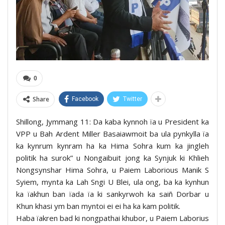
0
Share
Facebook
Twitter
Shillong, Jymmang 11: Da kaba kynnoh ïa u President ka
VPP u Bah Ardent Miller Basaiawmoit ba ula pynkylla ïa
ka kynrum kynram ha ka Hima Sohra kum ka jingleh
politik ha surok” u Nongaibuit jong ka Synjuk ki Khlieh
Nongsynshar Hima Sohra, u Paiem Laborious Manik S
Syiem, mynta ka Lah Sngi U Blei, ula ong, ba ka kynhun
ka ïakhun ban ïada ïa ki sankyrwoh ka saiñ Dorbar u
Khun khasi ym ban myntoi ei ei ha ka kam politik.
Haba ïakren bad ki nongpathai khubor, u Paiem Laborius