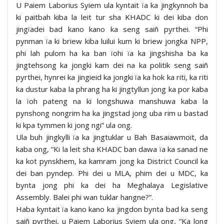
U Paiem Laborius Syiem ula kyntait ïa ka jingkynnoh ba
ki paitbah kiba la leit tur sha KHADC ki dei kiba don
jingïadei bad kano kano ka seng saiñ pyrthei. “Phi
pynman ïa ki briew kiba luilui kum ki briew jongka NPP,
phi lah pulom ha ka ban ïohi ïa ka jingshisha ba ka
jingtehsong ka jongki kam dei na ka politik seng saiñ
pyrthei, hynrei ka jingieid ka jongki ïa ka hok ka riti, ka riti
ka dustur kaba la phrang ha ki jingtyllun jong ka por kaba
la ïoh pateng na ki longshuwa manshuwa kaba la
pynshong nongrim ha ka jingstad jong uba rim u bastad
ki kpa tymmen ki jong ngi” ula ong.
Ula buh jingkylli ïa ka jingtuklar u Bah Basaiawmoit, da
kaba ong, “Ki la leit sha KHADC ban dawa ïa ka sanad ne
ka kot pynskhem, ka kamram jong ka District Council ka
dei ban pyndep. Phi dei u MLA, phim dei u MDC, ka
bynta jong phi ka dei ha Meghalaya Legislative
Assembly. Balei phi wan tuklar hangne?”.
Haba kyntait ïa kano kano ka jingdon bynta bad ka seng
saiñ pyrthei, u Paiem Laborius Syiem ula ong, “Ka long