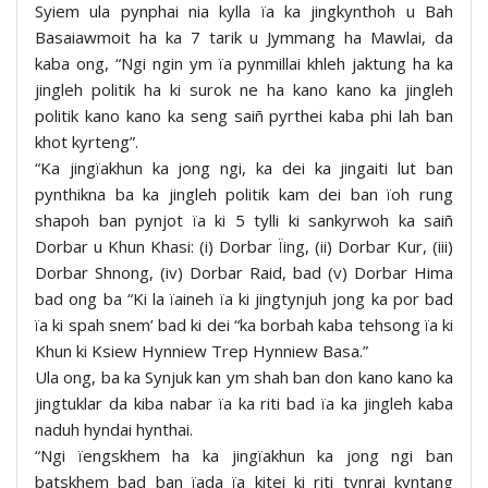
Syiem ula pynphai nia kylla ïa ka jingkynthoh u Bah
Basaiawmoit ha ka 7 tarik u Jymmang ha Mawlai, da
kaba ong, “Ngi ngin ym ïa pynmillai khleh jaktung ha ka
jingleh politik ha ki surok ne ha kano kano ka jingleh
politik kano kano ka seng saiñ pyrthei kaba phi lah ban
khot kyrteng”.
“Ka jingïakhun ka jong ngi, ka dei ka jingaiti lut ban
pynthikna ba ka jingleh politik kam dei ban ïoh rung
shapoh ban pynjot ïa ki 5 tylli ki sankyrwoh ka saiñ
Dorbar u Khun Khasi: (i) Dorbar Ïing, (ii) Dorbar Kur, (iii)
Dorbar Shnong, (iv) Dorbar Raid, bad (v) Dorbar Hima
bad ong ba “Ki la ïaineh ïa ki jingtynjuh jong ka por bad
ïa ki spah snem’ bad ki dei “ka borbah kaba tehsong ïa ki
Khun ki Ksiew Hynniew Trep Hynniew Basa.”
Ula ong, ba ka Synjuk kan ym shah ban don kano kano ka
jingtuklar da kiba nabar ïa ka riti bad ïa ka jingleh kaba
naduh hyndai hynthai.
“Ngi ïengskhem ha ka jingïakhun ka jong ngi ban
batskhem bad ban ïada ïa kitei ki riti tynrai kyntang