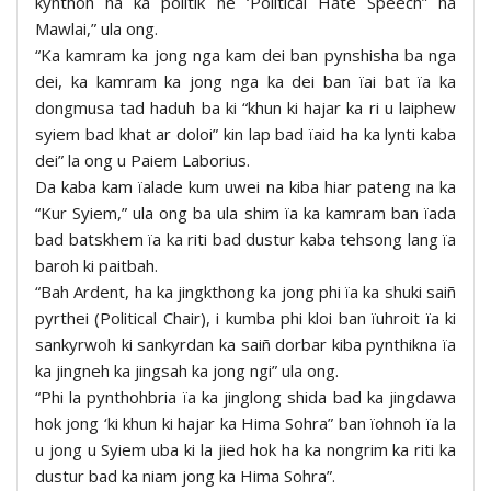
kynthoh ha ka politik ne ‘Political Hate Speech” ha
Mawlai,” ula ong.
“Ka kamram ka jong nga kam dei ban pynshisha ba nga
dei, ka kamram ka jong nga ka dei ban ïai bat ïa ka
dongmusa tad haduh ba ki “khun ki hajar ka ri u laiphew
syiem bad khat ar doloi” kin lap bad ïaid ha ka lynti kaba
dei” la ong u Paiem Laborius.
Da kaba kam ïalade kum uwei na kiba hiar pateng na ka
“Kur Syiem,” ula ong ba ula shim ïa ka kamram ban ïada
bad batskhem ïa ka riti bad dustur kaba tehsong lang ïa
baroh ki paitbah.
“Bah Ardent, ha ka jingkthong ka jong phi ïa ka shuki saiñ
pyrthei (Political Chair), i kumba phi kloi ban ïuhroit ïa ki
sankyrwoh ki sankyrdan ka saiñ dorbar kiba pynthikna ïa
ka jingneh ka jingsah ka jong ngi” ula ong.
“Phi la pynthohbria ïa ka jinglong shida bad ka jingdawa
hok jong ‘ki khun ki hajar ka Hima Sohra” ban ïohnoh ïa la
u jong u Syiem uba ki la jied hok ha ka nongrim ka riti ka
dustur bad ka niam jong ka Hima Sohra”.