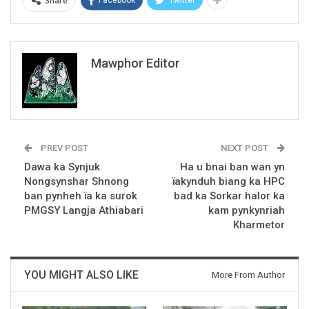
Share
Mawphor Editor
PREV POST
NEXT POST
Dawa ka Synjuk
Ha u bnai ban wan yn
Nongsynshar Shnong
ïakynduh biang ka HPC
ban pynheh ïa ka surok
bad ka Sorkar halor ka
PMGSY Langja Athiabari
kam pynkynriah
Kharmetor
YOU MIGHT ALSO LIKE
More From Author