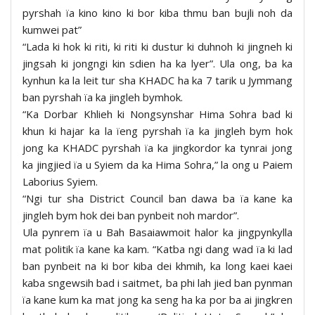
pyrshah ïa kino kino ki bor kiba thmu ban bujli noh da
kumwei pat”
“Lada ki hok ki riti, ki riti ki dustur ki duhnoh ki jingneh ki
jingsah ki jongngi kin sdien ha ka lyer”. Ula ong, ba ka
kynhun ka la leit tur sha KHADC ha ka 7 tarik u Jymmang
ban pyrshah ïa ka jingleh bymhok.
“Ka Dorbar Khlieh ki Nongsynshar Hima Sohra bad ki
khun ki hajar ka la ïeng pyrshah ïa ka jingleh bym hok
jong ka KHADC pyrshah ïa ka jingkordor ka tynrai jong
ka jingjied ïa u Syiem da ka Hima Sohra,” la ong u Paiem
Laborius Syiem.
“Ngi tur sha District Council ban dawa ba ïa kane ka
jingleh bym hok dei ban pynbeit noh mardor”.
Ula pynrem ïa u Bah Basaiawmoit halor ka jingpynkylla
mat politik ïa kane ka kam. “Katba ngi dang wad ïa ki lad
ban pynbeit na ki bor kiba dei khmih, ka long kaei kaei
kaba sngewsih bad i saitmet, ba phi lah jied ban pynman
ïa kane kum ka mat jong ka seng ha ka por ba ai jingkren