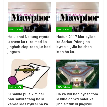
NATIONAL
NATIONAL
Ha u bnai Naitung mynta
Haduh 2117 klur pyllait
u snem ka ri ka mad ka
ka Sorkar Pdeng na
jinghab slap kaba jur bad
bynta ki jylla ba shah
jingtwa…
ktah ha ka…
NATIONAL
NATIONAL
Ki Samla pule kim dei
Da ka Bill ban pynshitom
ban sahkut tang ha ki
ïa kiba donkti halor ka
kamra klas hynrei na ka
jinglait tuh ki jingkylli