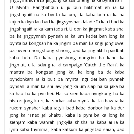
U Myntri Rangbahduh u ju buh hakhmat eh ïa ka
jingshngaiñ na ka bynta ka um, da kaba buh ïa ka ha
kajuh ka kyrdan bad ka jingsynshar dalade ïa ka ri bad ka
jingshngaiñ ïa ka kam ïada ri. U don ka jingmut kaba shai
ba ka jingpynneh pynsah ïa ka um kadei ban long ka
bynta ba kongsan ha ka jingim ba man ka sngi jong uwei
pa uwei u nongshong shnong bad ka jingïakhih paidbah
kaba heh. Da kaba pynshong nongrim ha kane ka
jingmut, u la sdang ïa ki campaign ‘Catch the Rain’, ka
mantra ba kongsan jong ka, ka long ba da kaba
pyndonkam ïa ki buit ba mynta, ngi dei ban pynneh
pynsah ïa man ka shi jaw jong ka um slap ha ka jaka ba
ka hap ha ka pyrthei. Ha ka sien kaba nyngkong ha ka
histori jong ka ri, ka sorkar kaba mynta ka la thaw ïa ka
rukom synshar kaba ïatylli bad kaba donbor ha ka dur
jong ka ‘Tnad Jal Shakti’, kaba la pyni ba ka long ka
sienjam kaba wanrah jingkylla shisha ha kaba ai ïa ka
lynti kaba thymmai, kaba katkum ka jingstad saïan, bad