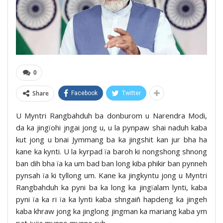
0
Share
Facebook
Twitter
U Myntri Rangbahduh ba donburom u Narendra Modi,
da ka jingïohi jngai jong u, u la pynpaw shai naduh kaba
kut jong u bnai Jymmang ba ka jingshit kan jur bha ha
kane ka kynti. U la kyrpad ïa baroh ki nongshong shnong
ban dih bha ïa ka um bad ban long kiba phikir ban pynneh
pynsah ïa ki tyllong um. Kane ka jingkyntu jong u Myntri
Rangbahduh ka pyni ba ka long ka jingïalam lynti, kaba
pyni ïa ka ri ïa ka lynti kaba shngaiñ hapdeng ka jingeh
kaba khraw jong ka jinglong jingman ka mariang kaba ym
pat jujia mynno mynno ruh.