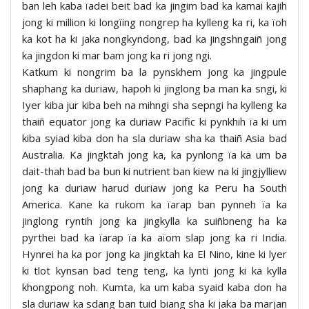
ban leh kaba ïadei beit bad ka jingim bad ka kamai kajih
jong ki million ki longïing nongrep ha kylleng ka ri, ka ïoh
ka kot ha ki jaka nongkyndong, bad ka jingshngaiñ jong
ka jingdon ki mar bam jong ka ri jong ngi.
Katkum ki nongrim ba la pynskhem jong ka jingpule
shaphang ka duriaw, hapoh ki jinglong ba man ka sngi, ki
Iyer kiba jur kiba beh na mihngi sha sepngi ha kylleng ka
thaiñ equator jong ka duriaw Pacific ki pynkhih ïa ki um
kiba syiad kiba don ha sla duriaw sha ka thaiñ Asia bad
Australia. Ka jingktah jong ka, ka pynlong ïa ka um ba
dait-thah bad ba bun ki nutrient ban kiew na ki jingjylliew
jong ka duriaw harud duriaw jong ka Peru ha South
America. Kane ka rukom ka ïarap ban pynneh ïa ka
jinglong ryntih jong ka jingkylla ka suiñbneng ha ka
pyrthei bad ka ïarap ïa ka aïom slap jong ka ri India.
Hynrei ha ka por jong ka jingktah ka El Nino, kine ki lyer
ki tlot kynsan bad teng teng, ka lynti jong ki ka kylla
khongpong noh. Kumta, ka um kaba syaid kaba don ha
sla duriaw ka sdang ban tuid biang sha ki jaka ba marjan