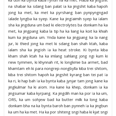
na shabar ka sdang ban palat ïa ka jingshit kaba hapoh
jong ka met, ka met ka pyrshang ban pynpyngngad
ïalade lyngba ka syep. Kane ka jingïaimih syep ka ïalam
sha ka jingduna um bad ki electrolytes ba donkam ha ka
met, ka jingpang kaba la tip ha ka liang ka koit ka khiah
kum ka jingduna um. Ynda kane ka jingpang ka la nang
jur, ki thied jong ka met ki sdang ban shah ktah, kaba
ïalam sha ka jingïoh ïa ka heat stroke. Ki bynta kiba
kham shah ktah ha ka imlang sahlang jong ngi kum ki
riew tymmen, ki khynnah rit, ki longkmie ba armet, bad
khamtam eh ki para nongrep-nongbylla kiba trei shitom,
kiba trei shitom hapoh ka jingshit kyrang ban tei pat ïa
ka ri, ki hap bah ïa ka bynta kaba jynjar tam jong kane ka
jingkulmar ha ki aïom. Ha kane ka khep, donkam ïa ka
jingsumar kaba kyrpang. Ka jingdih man ka por ïa ka um,
ORS, ka um sohjew bad ka butter milk ka long kaba
donkam bha na ka bynta baroh ban pynneh ïa ka jingbun
ka um ha ka met. Ha ka por shiteng sngi haba ki kjat sngi