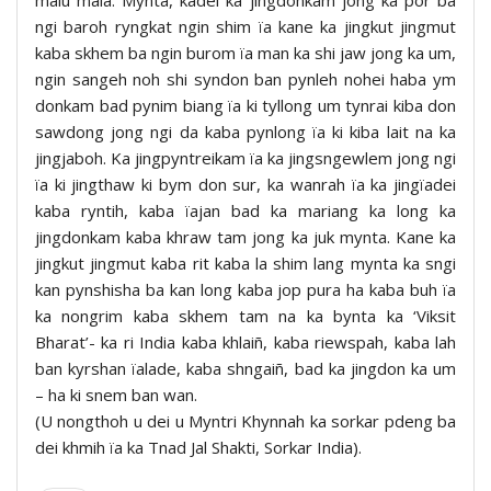
ngi baroh ryngkat ngin shim ïa kane ka jingkut jingmut
kaba skhem ba ngin burom ïa man ka shi jaw jong ka um,
ngin sangeh noh shi syndon ban pynleh nohei haba ym
donkam bad pynim biang ïa ki tyllong um tynrai kiba don
sawdong jong ngi da kaba pynlong ïa ki kiba lait na ka
jingjaboh. Ka jingpyntreikam ïa ka jingsngewlem jong ngi
ïa ki jingthaw ki bym don sur, ka wanrah ïa ka jingïadei
kaba ryntih, kaba ïajan bad ka mariang ka long ka
jingdonkam kaba khraw tam jong ka juk mynta. Kane ka
jingkut jingmut kaba rit kaba la shim lang mynta ka sngi
kan pynshisha ba kan long kaba jop pura ha kaba buh ïa
ka nongrim kaba skhem tam na ka bynta ka ‘Viksit
Bharat’- ka ri India kaba khlaiñ, kaba riewspah, kaba lah
ban kyrshan ïalade, kaba shngaiñ, bad ka jingdon ka um
– ha ki snem ban wan.
(U nongthoh u dei u Myntri Khynnah ka sorkar pdeng ba
dei khmih ïa ka Tnad Jal Shakti, Sorkar India).