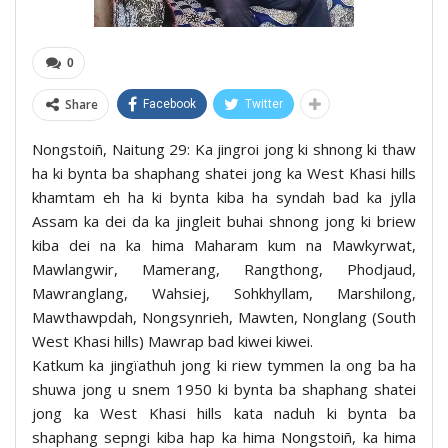
0
Share
Facebook
Twitter
Nongstoiñ, Naitung 29: Ka jingroi jong ki shnong ki thaw
ha ki bynta ba shaphang shatei jong ka West Khasi hills
khamtam eh ha ki bynta kiba ha syndah bad ka jylla
Assam ka dei da ka jingleit buhai shnong jong ki briew
kiba dei na ka hima Maharam kum na Mawkyrwat,
Mawlangwir, Mamerang, Rangthong, Phodjaud,
Mawranglang, Wahsiej, Sohkhyllam, Marshilong,
Mawthawpdah, Nongsynrieh, Mawten, Nonglang (South
West Khasi hills) Mawrap bad kiwei kiwei.
Katkum ka jingïathuh jong ki riew tymmen la ong ba ha
shuwa jong u snem 1950 ki bynta ba shaphang shatei
jong ka West Khasi hills kata naduh ki bynta ba
shaphang sepngi kiba hap ka hima Nongstoiñ, ka hima