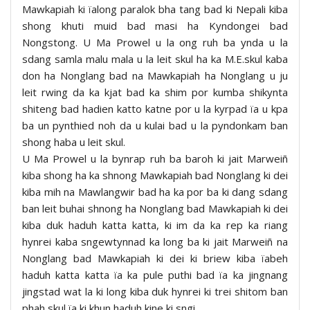
Mawkapiah ki ïalong paralok bha tang bad ki Nepali kiba
shong khuti muid bad masi ha Kyndongei bad
Nongstong. U Ma Prowel u la ong ruh ba ynda u la
sdang samla malu mala u la leit skul ha ka M.E.skul kaba
don ha Nonglang bad na Mawkapiah ha Nonglang u ju
leit rwing da ka kjat bad ka shim por kumba shikynta
shiteng bad hadien katto katne por u la kyrpad ïa u kpa
ba un pynthied noh da u kulai bad u la pyndonkam ban
shong haba u leit skul.
U Ma Prowel u la bynrap ruh ba baroh ki jait Marweiñ
kiba shong ha ka shnong Mawkapiah bad Nonglang ki dei
kiba mih na Mawlangwir bad ha ka por ba ki dang sdang
ban leit buhai shnong ha Nonglang bad Mawkapiah ki dei
kiba duk haduh katta katta, ki im da ka rep ka riang
hynrei kaba sngewtynnad ka long ba ki jait Marweiñ na
Nonglang bad Mawkapiah ki dei ki briew kiba ïabeh
haduh katta katta ïa ka pule puthi bad ïa ka jingnang
jingstad wat la ki long kiba duk hynrei ki trei shitom ban
phah skul ïa ki khun haduh kine ki sngi.