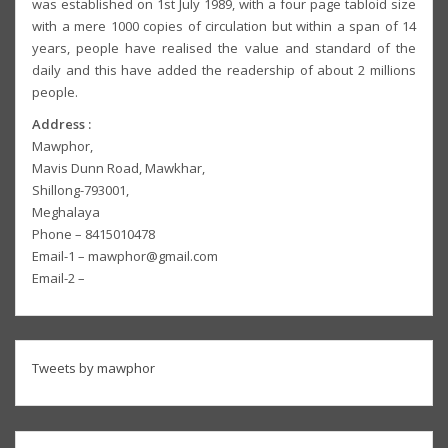
was established on 1st July 1989, with a four page tabloid size
with a mere 1000 copies of circulation but within a span of 14
years, people have realised the value and standard of the
daily and this have added the readership of about 2 millions
people.
Address :
Mawphor,
Mavis Dunn Road, Mawkhar,
Shillong-793001,
Meghalaya
Phone – 8415010478
Email-1 – mawphor@gmail.com
Email-2 –
Tweets by mawphor