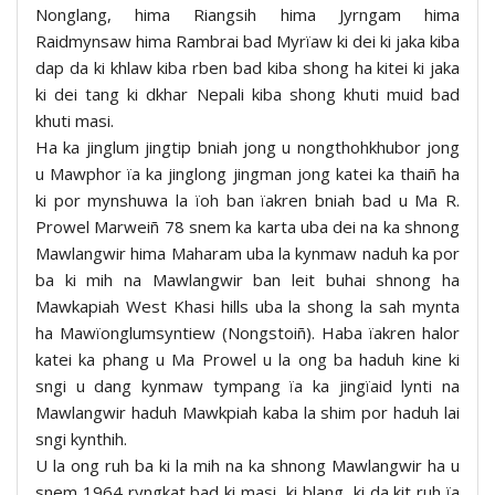
Nonglang, hima Riangsih hima Jyrngam hima
Raidmynsaw hima Rambrai bad Myrïaw ki dei ki jaka kiba
dap da ki khlaw kiba rben bad kiba shong ha kitei ki jaka
ki dei tang ki dkhar Nepali kiba shong khuti muid bad
khuti masi.
Ha ka jinglum jingtip bniah jong u nongthohkhubor jong
u Mawphor ïa ka jinglong jingman jong katei ka thaiñ ha
ki por mynshuwa la ïoh ban ïakren bniah bad u Ma R.
Prowel Marweiñ 78 snem ka karta uba dei na ka shnong
Mawlangwir hima Maharam uba la kynmaw naduh ka por
ba ki mih na Mawlangwir ban leit buhai shnong ha
Mawkapiah West Khasi hills uba la shong la sah mynta
ha Mawïonglumsyntiew (Nongstoiñ). Haba ïakren halor
katei ka phang u Ma Prowel u la ong ba haduh kine ki
sngi u dang kynmaw tympang ïa ka jingïaid lynti na
Mawlangwir haduh Mawkpiah kaba la shim por haduh lai
sngi kynthih.
U la ong ruh ba ki la mih na ka shnong Mawlangwir ha u
snem 1964 ryngkat bad ki masi, ki blang, ki da kit ruh ïa