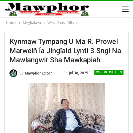
Home
Meghalaya
West Khasi Hills
Kynmaw Tympang U Ma R. Prowel
Marweiñ Ïa Jingïaid Lynti 3 Sngi Na
Mawlangwir Sha Mawkapiah
On
Jul 30, 2025
By
Mawphor Editor
WEST KHASI HILLS