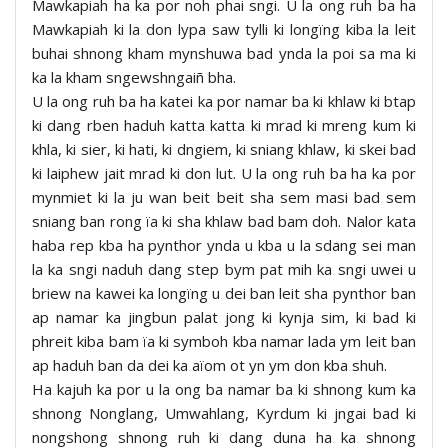
Mawkapiah ha ka por noh phai sngi. U la ong ruh ba ha
Mawkapiah ki la don lypa saw tylli ki longïng kiba la leit
buhai shnong kham mynshuwa bad ynda la poi sa ma ki
ka la kham sngewshngaiñ bha.
U la ong ruh ba ha katei ka por namar ba ki khlaw ki btap
ki dang rben haduh katta katta ki mrad ki mreng kum ki
khla, ki sier, ki hati, ki dngiem, ki sniang khlaw, ki skei bad
ki laiphew jait mrad ki don lut. U la ong ruh ba ha ka por
mynmiet ki la ju wan beit beit sha sem masi bad sem
sniang ban rong ïa ki sha khlaw bad bam doh. Nalor kata
haba rep kba ha pynthor ynda u kba u la sdang sei man
la ka sngi naduh dang step bym pat mih ka sngi uwei u
briew na kawei ka longïng u dei ban leit sha pynthor ban
ap namar ka jingbun palat jong ki kynja sim, ki bad ki
phreit kiba bam ïa ki symboh kba namar lada ym leit ban
ap haduh ban da dei ka aïom ot yn ym don kba shuh.
Ha kajuh ka por u la ong ba namar ba ki shnong kum ka
shnong Nonglang, Umwahlang, Kyrdum ki jngai bad ki
nongshong shnong ruh ki dang duna ha ka shnong