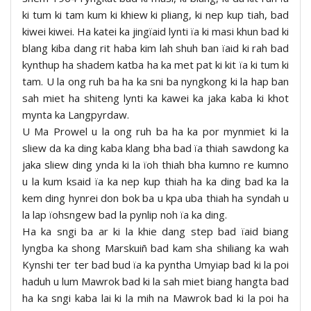
ki tum ki tam kum ki khiew ki pliang, ki nep kup tiah, bad
kiwei kiwei. Ha katei ka jingïaid lynti ïa ki masi khun bad ki
blang kiba dang rit haba kim lah shuh ban ïaid ki rah bad
kynthup ha shadem katba ha ka met pat ki kit ïa ki tum ki
tam. U la ong ruh ba ha ka sni ba nyngkong ki la hap ban
sah miet ha shiteng lynti ka kawei ka jaka kaba ki khot
mynta ka Langpyrdaw.
U Ma Prowel u la ong ruh ba ha ka por mynmiet ki la
sliew da ka ding kaba klang bha bad ïa thiah sawdong ka
jaka sliew ding ynda ki la ïoh thiah bha kumno re kumno
u la kum ksaid ïa ka nep kup thiah ha ka ding bad ka la
kem ding hynrei don bok ba u kpa uba thiah ha syndah u
la lap ïohsngew bad la pynlip noh ïa ka ding.
Ha ka sngi ba ar ki la khie dang step bad ïaid biang
lyngba ka shong Marskuiñ bad kam sha shiliang ka wah
Kynshi ter ter bad bud ïa ka pyntha Umyiap bad ki la poi
haduh u lum Mawrok bad ki la sah miet biang hangta bad
ha ka sngi kaba lai ki la mih na Mawrok bad ki la poi ha