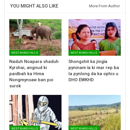
YOU MIGHT ALSO LIKE
More From Author
WEST KHASI HILLS
WEST KHASI HILLS
Naduh Noapara shaduh
Shongshit ka jingïa
Kyrshai, angnud ki
pyninam ïa ki mar rep ba
paidbah ka Hima
la pynlong da ka ophis u
Nongmynsaw ban poi
DHO EWKHD
surok
WEST KHASI HILLS
WEST KHASI HILLS