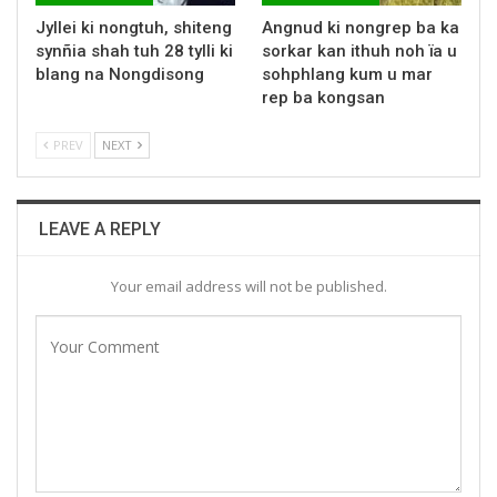
Jyllei ki nongtuh, shiteng
Angnud ki nongrep ba ka
synñia shah tuh 28 tylli ki
sorkar kan ithuh noh ïa u
blang na Nongdisong
sohphlang kum u mar
rep ba kongsan
PREV
NEXT
LEAVE A REPLY
Your email address will not be published.