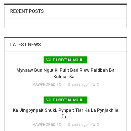
RECENT POSTS
LATEST NEWS
SOUTH WEST KHASI HILLS
Mynsaw Bun Ngut Ki Pulit Bad Riew Paidbah Ba
Kulmar Ka…
MAWPHOR EDITOR
8 hours ago
0
SOUTH WEST KHASI HILLS
Ka Jingpynpait Shuki, Pynpait Tiar Ka La Pynjakhlia
Ïa…
MAWPHOR EDITOR
8 hours ago
0