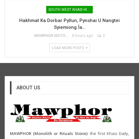
SOUTH WEST KHASI HILLS
Hakhmat Ka Dorbar Pyllun, Pynshai U Nangtei
Syiemiong Ïa…
MAWPHOR EDITOR
8 hours ago
0
LOAD MORE POSTS
ABOUT US
MAWPHOR (Monolith or Rituals Stone)
: the first Khasi Daily,