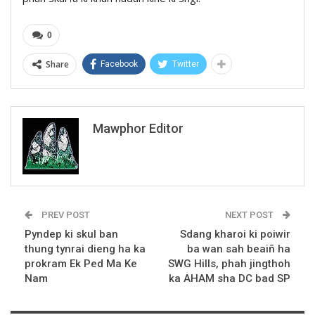
0
Share
Facebook
Twitter
Mawphor Editor
PREV POST
NEXT POST
Pyndep ki skul ban
Sdang kharoi ki poiwir
thung tynrai dieng ha ka
ba wan sah beaiñ ha
prokram Ek Ped Ma Ke
SWG Hills, phah jingthoh
Nam
ka AHAM sha DC bad SP