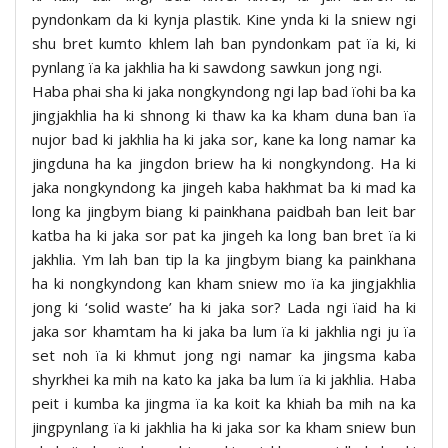
pyndonkam da ki kynja plastik. Kine ynda ki la sniew ngi
shu bret kumto khlem lah ban pyndonkam pat ïa ki, ki
pynlang ïa ka jakhlia ha ki sawdong sawkun jong ngi.
Haba phai sha ki jaka nongkyndong ngi lap bad ïohi ba ka
jingjakhlia ha ki shnong ki thaw ka ka kham duna ban ïa
nujor bad ki jakhlia ha ki jaka sor, kane ka long namar ka
jingduna ha ka jingdon briew ha ki nongkyndong. Ha ki
jaka nongkyndong ka jingeh kaba hakhmat ba ki mad ka
long ka jingbym biang ki painkhana paidbah ban leit bar
katba ha ki jaka sor pat ka jingeh ka long ban bret ïa ki
jakhlia. Ym lah ban tip la ka jingbym biang ka painkhana
ha ki nongkyndong kan kham sniew mo ïa ka jingjakhlia
jong ki ‘solid waste’ ha ki jaka sor? Lada ngi ïaid ha ki
jaka sor khamtam ha ki jaka ba lum ïa ki jakhlia ngi ju ïa
set noh ïa ki khmut jong ngi namar ka jingsma kaba
shyrkhei ka mih na kato ka jaka ba lum ïa ki jakhlia. Haba
peit i kumba ka jingma ïa ka koit ka khiah ba mih na ka
jingpynlang ïa ki jakhlia ha ki jaka sor ka kham sniew bun